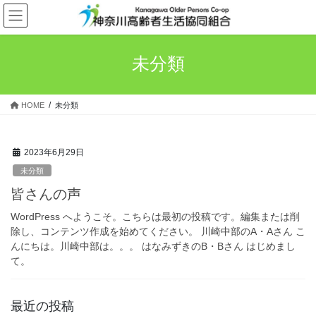
コ
ナ
ン
ビ
テ
ゲ
ン
ー
未分類
ツ
シ
へ
ョ
ス
ン
HOME
未分類
キ
に
ッ
移
プ
動
2023年6月29日
未分類
皆さんの声
WordPress へようこそ。こちらは最初の投稿です。編集または削
除し、コンテンツ作成を始めてください。 川崎中部のA・Aさん こ
んにちは。川崎中部は。。。 はなみずきのB・Bさん はじめまし
て。
最近の投稿